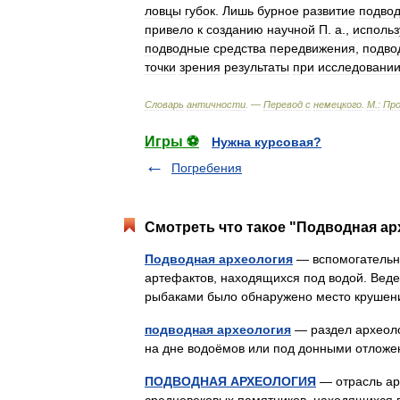
ловцы
губок
.
Лишь
бурное
развитие
подвод
привело
к
созданию
научной
П
.
а
.,
исполь
подводные
средства
передвижения
,
подво
точки
зрения
результаты
при
исследовани
Словарь
античности
. —
Перевод
с
немецкого
.
М
.
:
Про
Игры ⚽
Нужна курсовая?
Погребения
Смотреть что такое "Подводная ар
Подводная археология
— вспомогательн
артефактов, находящихся под водой. Ведет
рыбаками было обнаружено место крушен
подводная археология
— раздел археоло
на дне водоёмов или под донными отло
ПОДВОДНАЯ АРХЕОЛОГИЯ
— отрасль ар