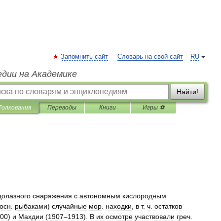
Запомнить сайт
Словарь на свой сайт
RU
едии на Академике
Найти!
Толкования
Переводы
Книги
Игры ⚽
долазного
снаряжения
с
автономным
кислородным
осн
.
рыбаками
)
случайные
мор
.
находки
,
в
т
.
ч
.
остатков
00
)
и
Махдии
(
1907
–
1913
).
В
их
осмотре
участвовали
греч
.