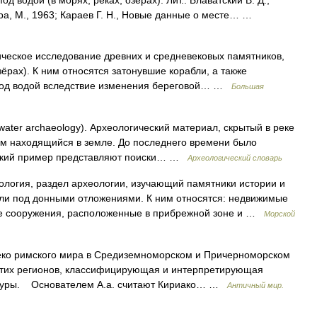
 водой (в морях, реках, озерах). Лит.: Блаватский В. Д.,
ра, М., 1963; Караев Г. Н., Новые данные о месте… …
ое исследование древних и средневековых памятников,
зёрах). К ним относятся затонувшие корабли, а также
 под водой вследствие изменения береговой… …
Большая
ter archaeology). Археологический материал, скрытый в реке
чем находящийся в земле. До последнего времени было
едкий пример представляют поиски… …
Археологический словарь
логия, раздел археологии, изучающий памятники истории и
или под донными отложениями. К ним относятся: недвижимые
ые сооружения, расположенные в прибрежной зоне и …
Морской
о римского мира в Средиземноморском и Причерноморском
этих регионов, классифицирующая и интерпретирующая
льтуры. Основателем А.а. считают Кириако… …
Античный мир.