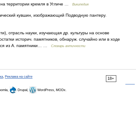
 на территории кремля в Угличе …
Википедия
ческий кувшин, изображающий Подводную пантеру.
, отрасль науки, изучающая др. культуры на основе
остатки историч. памятников, обнаруж. случайно или в ходе
ются из А. памятники… …
Словарь античности
ка
,
Реклама на сайте
18+
omla,
Drupal,
WordPress, MODx.