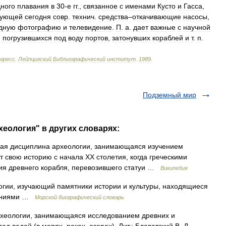
ного
плавания
в
30
-
е
гг
.,
связанное
с
именами
Кусто
и
Гасса
,
зующей
сегодня
совр
.
технич
.
средства
–
откачивающие
насосы
,
дную
фотографию
и
телевидение
.
П
.
а
.
дает
важные
с
научной
и
погрузившихся
под
воду
портов
,
затонувших
кораблей
и
т
.
п
.
гресс
.
Лейпцигский
Библиографический
институт
.
1989
.
Подземный мир
хеология" в других словарях:
ая дисциплина археологии, занимающаяся изучением
 свою историю с начала ХХ столетия, когда греческими
ия древнего корабля, перевозившего статуи …
Википедия
гии, изучающий памятники истории и культуры, находящиеся
жениями …
Морской биографический словарь
хеологии, занимающаяся исследованием древних и