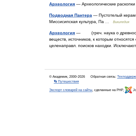
Археология
— Археологические раскопки
Подводная Пантера
— Пустотелый керами
Миссисипская культура, Па …
Википедия
Археология
— (греч. наука о древности)
веществ, источников, к которым относятся 
целенаправл. поисков находки. Исключа
© Академик, 2000-2026
Обратная связь:
Техподдерж
👣 Путешествия
Экспорт словарей на сайты
, сделанные на PHP,
Jo