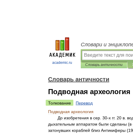
Словари и энциклоп
academic.ru
Словарь античности
Словарь античности
Подводная археология
Толкование
Перевод
Подводная
археология
До
изобретения
в
сер
.
30
-
х
гг
.
20
в
.
во
дыхательным
аппаратом
были
сделаны
(
в
затонувших
кораблей
близ
Антикиферы
(
19