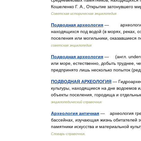
средневековых памятников, находящихся под
Кошеленко Г. A., Открытие затонувшего ми
Советская историческая энциклопедия
Подводная археология
— археологическ
находящихся под водой (в морях, реках, о
поселения или могильники, оказавшиеся
советская энциклопедия
Подводная археология
— (англ. underwa
или море, естественно, добыть труднее, 
предпринято лишь несколько попыток (р
ПОДВОДНАЯ АРХЕОЛОГИЯ
— Гидроархео
культуры, находящиеся на дне водоемов 
объекты поселения, городища и отдельн
энциклопедический справочник
Археология античная
— археология грек
бассейнах, изучающая жизнь обитателей 
памятники искусства и материальной ку
Словарь-справочник.